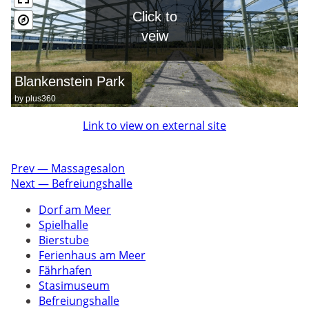
Click to
veiw
Blankenstein Park
by plus360
Link to view on external site
Prev — Massagesalon
Next — Befreiungshalle
Dorf am Meer
Spielhalle
Bierstube
Ferienhaus am Meer
Fährhafen
Stasimuseum
Befreiungshalle