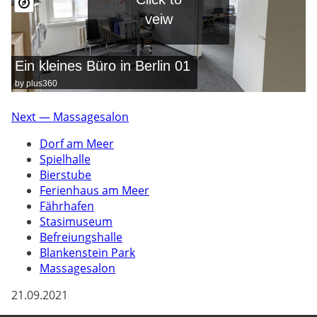
veiw
Ein kleines Büro in Berlin 01
by plus360
Next — Massagesalon
Dorf am Meer
Spielhalle
Bierstube
Ferienhaus am Meer
Fährhafen
Stasimuseum
Befreiungshalle
Blankenstein Park
Massagesalon
21.09.2021